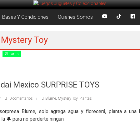
Bases Y Condiciones
Quienes Somos
: Mystery Toy
Streams
dai Mexico SURPRISE TOYS
0 comentarios
Blume
,
Mystery Toy
,
Plantas
orpresa Blume, solo agrega agua y florecerá, planta a una 
 la 🔔 para no perderte ningún