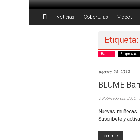
Saltar
al
Juegos
contenido
Noticias
Coberturas
Videos
Juguetes
y
Etiqueta
Coleccionables
Bandai
Empresas
Noticias
y
agosto 29, 2019
entretenimiento
BLUME Ban
para
coleccionistas.
Publicado por: JJyC
Nuevas muñecas s
Suscríbete y activa
Leer más