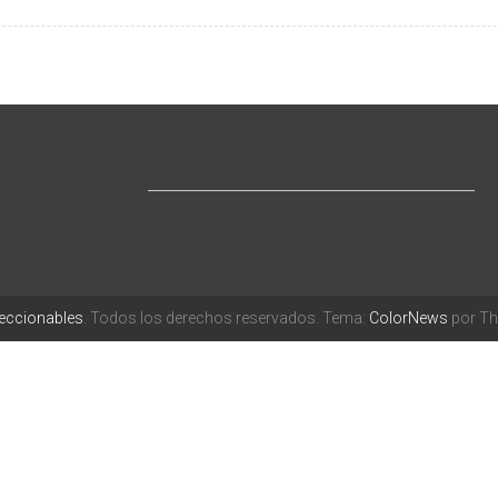
leccionables
. Todos los derechos reservados. Tema:
ColorNews
por Th