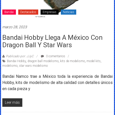
Bandai
Destacados
Empresas
Noticias
marzo 28, 2023
Bandai Hobby Llega A México Con
Dragon Ball Y Star Wars
Publicado por: JJyC
0 comentarios
Bandai Hobby
,
dragon ball modelismo
,
kits de modelismo
,
model kits
,
modelismo
,
star wars modelismo
Bandai Namco trae a México toda la experiencia de Bandai
Hobby, kits de modelismo de alta calidad con detalles únicos
en cada pieza y
Leer más