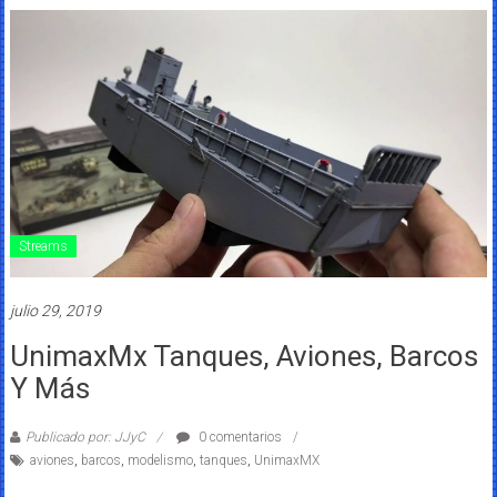
Streams
julio 29, 2019
UnimaxMx Tanques, Aviones, Barcos
Y Más
Publicado por: JJyC
0 comentarios
aviones
,
barcos
,
modelismo
,
tanques
,
UnimaxMX