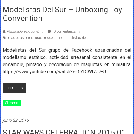
Modelistas Del Sur – Unboxing Toy
Convention
Publicado por: JJyC
0 comentarios
maquetas miniaturas
,
modelismo
,
modelistas del sur club
Modelistas del Sur grupo de Facebook apasionados del
modelismo estático, actividad artesanal consistente en el
ensamble, pintado y decoración de maquetas en miniatura.
https://www.youtube.com/watch?v=6YICWl7J7-U
Leer más
Streams
junio 22, 2015
STAR WARS CELEBRATION 2015 01