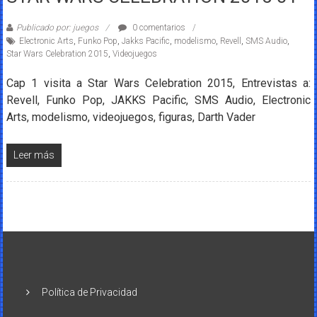
Publicado por: juegos
0 comentarios
Electronic Arts
,
Funko Pop
,
Jakks Pacific
,
modelismo
,
Revell
,
SMS Audio
,
Star Wars Celebration 2015
,
Videojuegos
Cap 1 visita a Star Wars Celebration 2015, Entrevistas a:
Revell, Funko Pop, JAKKS Pacific, SMS Audio, Electronic
Arts, modelismo, videojuegos, figuras, Darth Vader
Leer más
Política de Privacidad