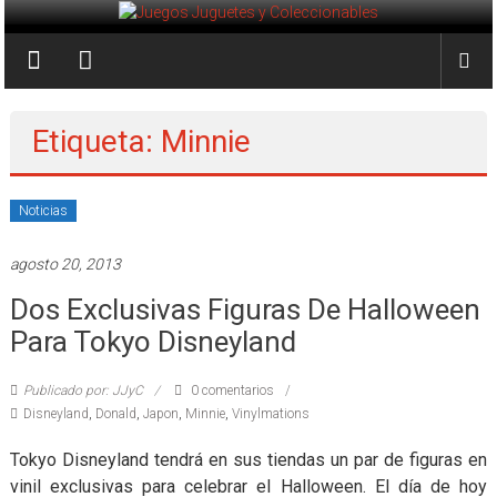
Saltar
al
Juegos
contenido
Juguetes
y
Etiqueta: Minnie
Coleccionables
Noticias
Noticias
y
agosto 20, 2013
entretenimiento
para
Dos Exclusivas Figuras De Halloween
coleccionistas.
Para Tokyo Disneyland
Publicado por: JJyC
0 comentarios
Disneyland
,
Donald
,
Japon
,
Minnie
,
Vinylmations
Tokyo Disneyland tendrá en sus tiendas un par de figuras en
vinil exclusivas para celebrar el Halloween. El día de hoy