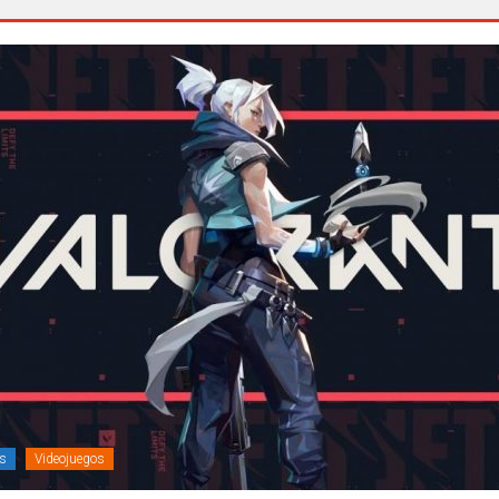
s
Videojuegos