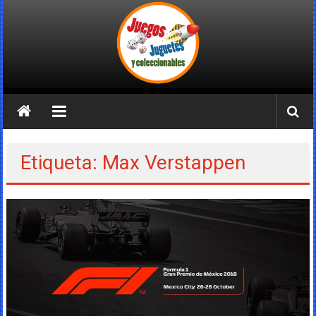
Saltar
al
contenido
Juegos
Juguetes
y
Etiqueta: Max Verstappen
Coleccionables
Noticias
y
entretenimiento
para
coleccionistas.