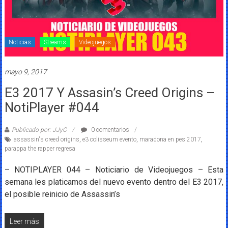
Noticias
Streams
Videojuegos
mayo 9, 2017
E3 2017 Y Assasin’s Creed Origins –
NotiPlayer #044
Publicado por: JJyC
0 comentarios
assassin's creed origins
,
e3 colisseum evento
,
maradona en pes 2017
,
parappa the rapper regresa
– NOTIPLAYER 044 – Noticiario de Videojuegos – Esta
semana les platicamos del nuevo evento dentro del E3 2017,
el posible reinicio de Assassin’s
Leer más