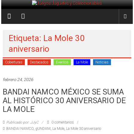
Saltar
al
Juegos
contenido
Juguetes
y
Etiqueta: La Mole 30
Coleccionables
aniversario
Noticias
Coberturas
Destacados
Eventos
La Mole
Noticias
y
entretenimiento
febrero 24, 2026
para
coleccionistas.
BANDAI NAMCO MÉXICO SE SUMA
AL HISTÓRICO 30 ANIVERSARIO DE
LA MOLE
Publicado por: JJyC
0 comentarios
BANDAI NAMCO
,
gUNDAM
,
La Mole
,
La Mole 30 aniversario