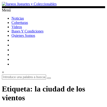
Saltar
al
Menú
contenido
Juegos
Noticias
Juguetes
Coberturas
y
Videos
Coleccionables
Bases Y Condiciones
Quienes Somos
Noticias
y
entretenimiento
para
coleccionistas.
×
Etiqueta: la ciudad de los
vientos