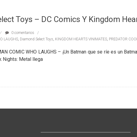
lect Toys – DC Comics Y Kingdom Hea
0 comentarios
O LAUGHS
,
Diamond Select Toys
,
KINGDOM HEARTS VINIMATES
,
PREDATOR COOK
N COMIC WHO LAUGHS – ¡Un Batman que se ríe es un Batma
 Nights: Metal llega