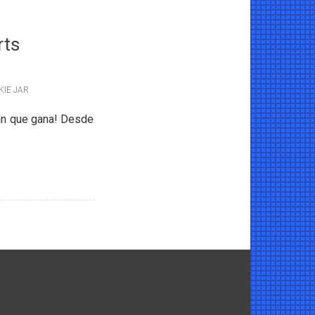
rts
IE JAR
n que gana! Desde