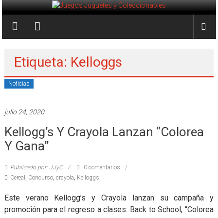
Saltar
al
Juegos
contenido
Juguetes
y
Etiqueta: Kelloggs
Coleccionables
Noticias
Noticias
y
julio 24, 2020
entretenimiento
Kellogg’s Y Crayola Lanzan “Colorea
para
coleccionistas.
Y Gana”
Publicado por: JJyC
0 comentarios
Cereal
,
Concurso
,
crayola
,
Kelloggs
Este verano Kellogg’s y Crayola lanzan su campaña y
promoción para el regreso a clases: Back to School, “Colorea