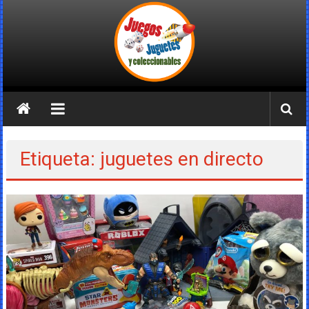
Saltar
al
contenido
Juegos
Juguetes
y
Etiqueta: juguetes en directo
Coleccionables
Noticias
y
entretenimiento
para
coleccionistas.