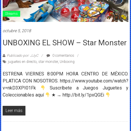
Streams
octubre 5, 2018
UNBOXING EL SHOW – Star Monster
Publicado por: JJyC
0 comentarios
juguetes en directo
,
star monster
,
Unboxing
ESTRENA VIERNES 8:00PM HORA CENTRO DE MÉXICO.
PLATICA CON NOSOTROS. https://www.youtube.com/watch?
v=nkD3XPI01Fk
Suscríbete a Juegos Juguetes y
Coleccionables aquí
★ → http://bit.ly/1pxQGEi
Leer más