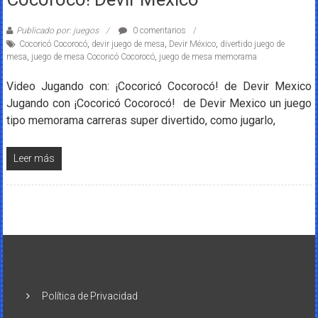
Publicado por: juegos
0 comentarios
Cocoricó Cocorocó
,
devir juego de mesa
,
Devir México
,
divertido juego de
mesa
,
juego de mesa Cocoricó Cocorocó
,
juego de mesa memorama
Video Jugando con: ¡Cocoricó Cocorocó! de Devir Mexico
Jugando con ¡Cocoricó Cocorocó! de Devir Mexico un juego
tipo memorama carreras super divertido, como jugarlo,
Leer más
Política de Privacidad