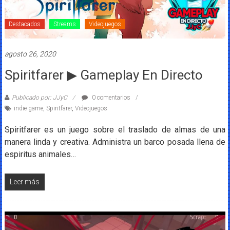
Destacados
Streams
Videojuegos
agosto 26, 2020
Spiritfarer ▶ Gameplay En Directo
Publicado por: JJyC
0 comentarios
indie game
,
Spiritfarer
,
Videojuegos
Spiritfarer es un juego sobre el traslado de almas de una
manera linda y creativa. Administra un barco posada llena de
espiritus animales…
Leer más