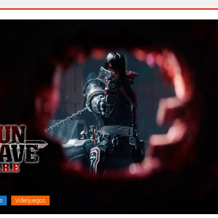
s
Videojuegos