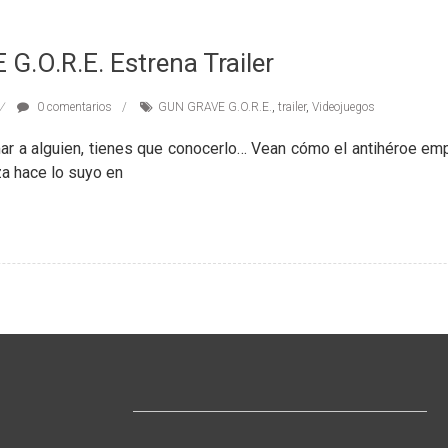
.O.R.E. Estrena Trailer
0 comentarios
GUN GRAVE G.O.R.E.
,
trailer
,
Videojuegos
r a alguien, tienes que conocerlo… Vean cómo el antihéroe em
a hace lo suyo en