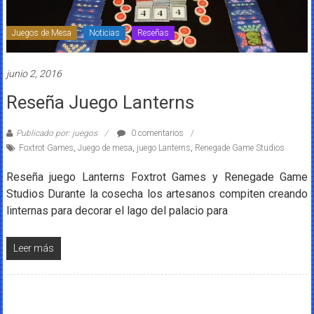
Juegos de Mesa
Noticias
Reseñas
junio 2, 2016
Reseña Juego Lanterns
Publicado por: juegos
0 comentarios
Foxtrot Games
,
Juego de mesa
,
juego Lanterns
,
Renegade Game Studios
Reseña juego Lanterns Foxtrot Games y Renegade Game
Studios Durante la cosecha los artesanos compiten creando
linternas para decorar el lago del palacio para
Leer más