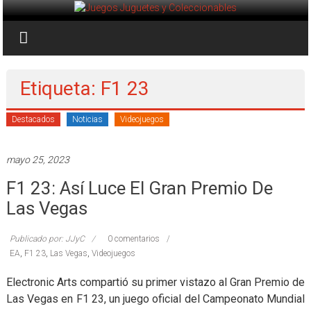
Saltar
al
Juegos
contenido
Juguetes
y
Etiqueta: F1 23
Coleccionables
Destacados
Noticias
Videojuegos
Noticias
y
mayo 25, 2023
entretenimiento
F1 23: Así Luce El Gran Premio De
para
coleccionistas.
Las Vegas
Publicado por: JJyC
0 comentarios
EA
,
F1 23
,
Las Vegas
,
Videojuegos
Electronic Arts compartió su primer vistazo al Gran Premio de
Las Vegas en F1 23, un juego oficial del Campeonato Mundial