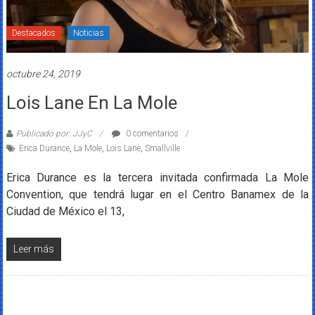
Destacados
Noticias
octubre 24, 2019
Lois Lane En La Mole
Publicado por: JJyC
0 comentarios
Erica Durance
,
La Mole
,
Lois Lane
,
Smallville
Erica Durance es la tercera invitada confirmada La Mole
Convention, que tendrá lugar en el Centro Banamex de la
Ciudad de México el 13,
Leer más