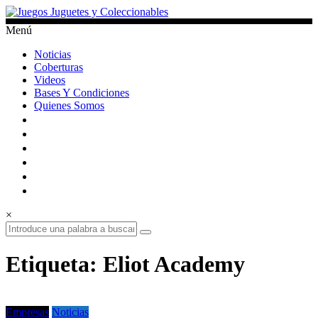
Saltar
al
Menú
contenido
Juegos
Noticias
Juguetes
Coberturas
y
Videos
Coleccionables
Bases Y Condiciones
Quienes Somos
Noticias
y
entretenimiento
para
coleccionistas.
×
Etiqueta: Eliot Academy
Empresas
Noticias