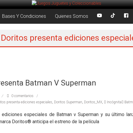
Bases Y Condiciones
Quienes Somos
 Doritos presenta ediciones especial
resenta Batman V Superman
0 comentarios
itos presenta ediciones especiales
,
Doritos Superman
,
Doritos_MX
,
 Incógnita Batm
 ediciones especiales de Batman v Superman y su último la
arca Doritos® anticipa el estreno de la película