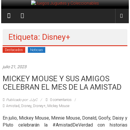
Saltar
al
Juegos
contenido
Juguetes
y
Etiqueta: Disney+
Coleccionables
Destacados
Noticias
Noticias
y
julio 21, 2023
entretenimiento
MICKEY MOUSE Y SUS AMIGOS
para
coleccionistas.
CELEBRAN EL MES DE LA AMISTAD
Publicado por: JJyC
0 comentarios
Amistad
,
Disney
,
Disney+
,
Mickey Mouse
En julio, Mickey Mouse, Minnie Mouse, Donald, Goofy, Daisy y
Pluto celebrarán la #AmistadDeVerdad con historias