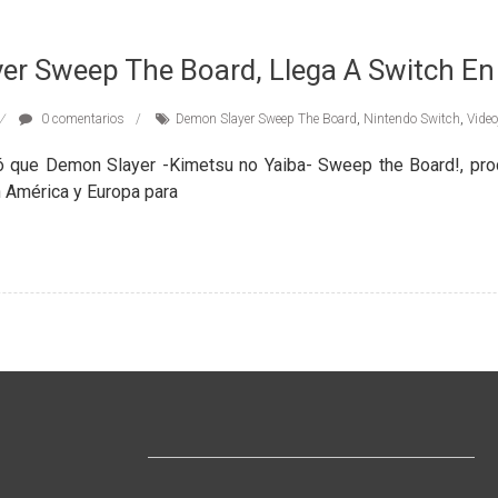
er Sweep The Board, Llega A Switch E
0 comentarios
Demon Slayer Sweep The Board
,
Nintendo Switch
,
Vide
ó que Demon Slayer -Kimetsu no Yaiba- Sweep the Board!, prod
n América y Europa para