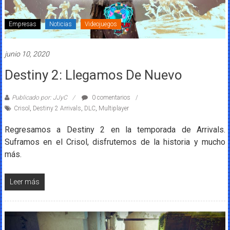
Empresas
Noticias
Videojuegos
junio 10, 2020
Destiny 2: Llegamos De Nuevo
Publicado por: JJyC
0 comentarios
Crisol
,
Destiny 2 Arrivals
,
DLC
,
Multiplayer
Regresamos a Destiny 2 en la temporada de Arrivals.
Suframos en el Crisol, disfrutemos de la historia y mucho
más.
Leer más