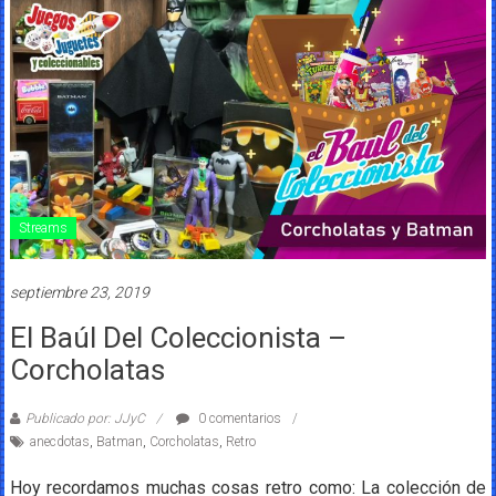
Streams
septiembre 23, 2019
El Baúl Del Coleccionista –
Corcholatas
Publicado por: JJyC
0 comentarios
anecdotas
,
Batman
,
Corcholatas
,
Retro
Hoy recordamos muchas cosas retro como: La colección de