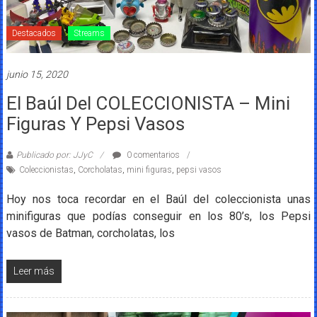
Destacados
Streams
junio 15, 2020
El Baúl Del COLECCIONISTA – Mini
Figuras Y Pepsi Vasos
Publicado por: JJyC
0 comentarios
Coleccionistas
,
Corcholatas
,
mini figuras
,
pepsi vasos
Hoy nos toca recordar en el Baúl del coleccionista unas
minifiguras que podías conseguir en los 80’s, los Pepsi
vasos de Batman, corcholatas, los
Leer más