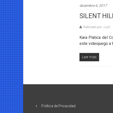
diciembre 6, 2017
SILENT HIL
Publicado por: JJyC
Kara Platica del 
este videojuego a 
Leer más
Política de Privacidad