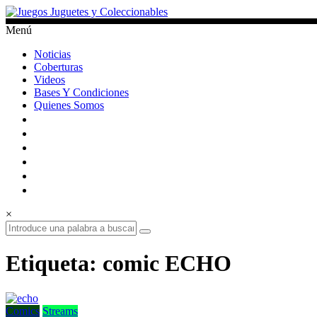
Saltar
al
Menú
contenido
Juegos
Noticias
Juguetes
Coberturas
y
Videos
Coleccionables
Bases Y Condiciones
Quienes Somos
Noticias
y
entretenimiento
para
coleccionistas.
×
Etiqueta: comic ECHO
Comics
Streams