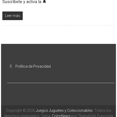
Suscríbete y activa la 🔔
Leer más
Política de Privacidad
Copyright © 2026
Juegos Juguetes y Coleccionables
. Todos los
derechos reservados. Tema:
ColorNews
por ThemeGrill. Funciona