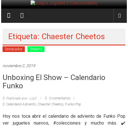
Saltar
al
Juegos
contenido
Juguetes
y
Etiqueta: Chaester Cheetos
Coleccionables
Destacados
Streams
Noticias
y
noviembre 2, 2019
entretenimiento
Unboxing El Show – Calendario
para
coleccionistas.
Funko
Publicado por: JJyC
0 comentarios
Calendario Adciento
,
Chaester Cheetos
,
Funko Pop
Hoy nos toca abrir el calendario de adviento de Funko Pop
ver juguetes nuevos, #colecciones y mucho más. ✔️