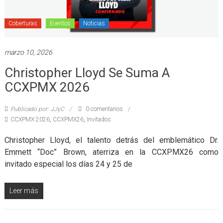
Coberturas
Eventos
Noticias
marzo 10, 2026
Christopher Lloyd Se Suma A
CCXPMX 2026
Publicado por: JJyC
0 comentarios
CCXPMX 2026
,
CCXPMX26
,
Invitados
Christopher Lloyd, el talento detrás del emblemático Dr.
Emmett “Doc” Brown, aterriza en la CCXPMX26 como
invitado especial los días 24 y 25 de
Leer más