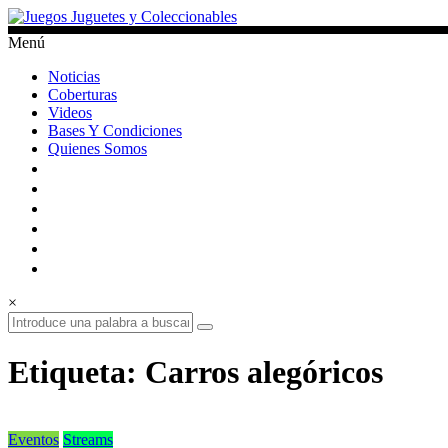
Saltar
al
Menú
contenido
Juegos
Noticias
Juguetes
Coberturas
y
Videos
Coleccionables
Bases Y Condiciones
Quienes Somos
Noticias
y
entretenimiento
para
coleccionistas.
×
Etiqueta: Carros alegóricos
Eventos
Streams