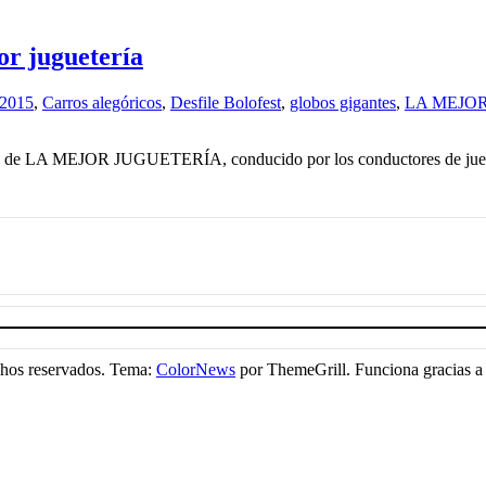
or juguetería
 2015
,
Carros alegóricos
,
Desfile Bolofest
,
globos gigantes
,
LA MEJO
arcas de LA MEJOR JUGUETERÍA, conducido por los conductores de jue
chos reservados. Tema:
ColorNews
por ThemeGrill. Funciona gracias 