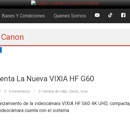
Bases Y Condiciones
Quienes Somos
: Canon
enta La Nueva VIXIA HF G60
0 comentarios
Camara de video
,
Canon
,
Vixia
anzamiento de la videocámara VIXIA HF G60 4K UHD, compacta, 
videocámara cuenta con el sistema