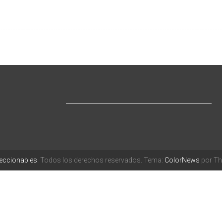
leccionables
. Todos los derechos reservados. Tema:
ColorNews
por Th