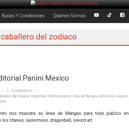
Bases Y Condiciones
Quienes Somos
 caballero del zodiaco
torial Panini Mexico
0 comentarios
aballero del zodiaco
,
dragonball
,
Editorial panini
,
linea de Mangas
,
MANGAS
,
onepice
,
line
panini nos muestra su linea de Mangas para todo publico e
 los titanes, sailormoon, dragonball, sword art