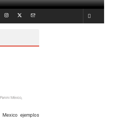
Panini México
,
n Mexico ejemplos