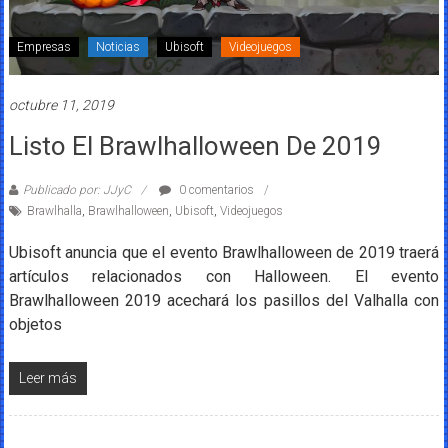
Empresas
Noticias
Ubisoft
Videojuegos
octubre 11, 2019
Listo El Brawlhalloween De 2019
Publicado por: JJyC
0 comentarios
Brawlhalla
,
Brawlhalloween
,
Ubisoft
,
Videojuegos
Ubisoft anuncia que el evento Brawlhalloween de 2019 traerá
artículos relacionados con Halloween. El evento
Brawlhalloween 2019 acechará los pasillos del Valhalla con
objetos
Leer más