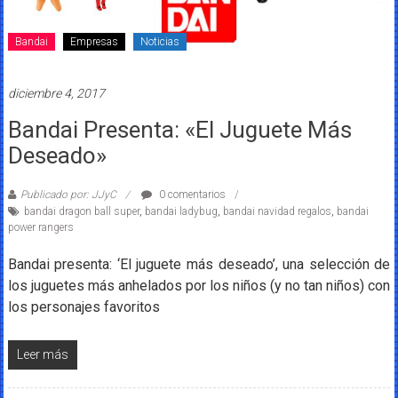
Bandai
Empresas
Noticias
diciembre 4, 2017
Bandai Presenta: «El Juguete Más
Deseado»
Publicado por: JJyC
0 comentarios
bandai dragon ball super
,
bandai ladybug
,
bandai navidad regalos
,
bandai
power rangers
Bandai presenta: ‘El juguete más deseado’, una selección de
los juguetes más anhelados por los niños (y no tan niños) con
los personajes favoritos
Leer más