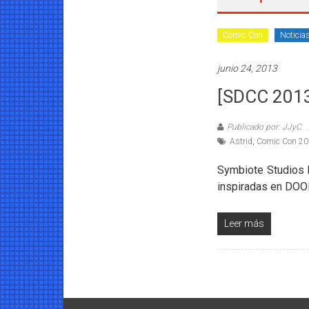
Coleccionables
Comic Con
Noticia
Noticias
y
junio 24, 2013
entretenimiento
para
[SDCC 2013
coleccionistas.
Publicado por: JJyC
Astrid
,
Comic Con 20
Symbiote Studios h
inspiradas en DOOM
Leer más