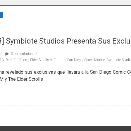
s
] Symbiote Studios Presenta Sus Exclu
0 comentarios
13
,
Dark Elf
,
Doom
,
Elder Scrolls V
,
Figuras
,
San Diego
,
Space Marine
,
Symbiote Studi
a revelado sus exclusivas que llevara a la San Diego Comic Co
 y The Elder Scrolls