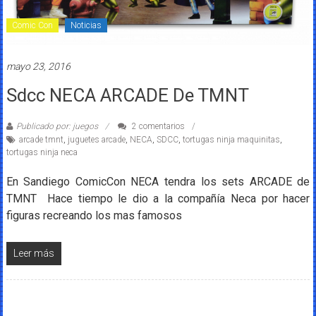
Comic Con
Noticias
mayo 23, 2016
Sdcc NECA ARCADE De TMNT
Publicado por: juegos
2 comentarios
arcade tmnt
,
juguetes arcade
,
NECA
,
SDCC
,
tortugas ninja maquinitas
,
tortugas ninja neca
En Sandiego ComicCon NECA tendra los sets ARCADE de
TMNT Hace tiempo le dio a la compañía Neca por hacer
figuras recreando los mas famosos
Leer más