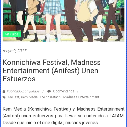
Articulos
mayo 9, 2017
Konnichiwa Festival, Madness
Entertainment (Anifest) Unen
Esfuerzos
Publicado por: juegos
0 comentarios
AniFest
,
Kem Media
,
Koe no Katachi
,
Madness Entertainment
Kem Media (Konnichiwa Festival) y Madness Entertainment
(Anifest) unen esfuerzos para llevar su contenido a LATAM.
Desde que inicio el cine digital, muchos jóvenes