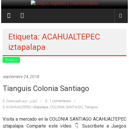
Saltar
al
Juegos
contenido
Juguetes
y
Etiqueta: ACAHUALTEPEC
Coleccionables
iztapalapa
Noticias
Streams
y
entretenimiento
septiembre 24, 2018
para
coleccionistas.
Tianguis Colonia Santiago
Publicado por: JJyC
1 comentarios
ACAHUALTEPEC iztapalapa
,
COLONIA SANTIAGO
,
Tianguis
Visita a mercado en la COLONIA SANTIAGO ACAHUALTEPEC
iztapalapa. Comparte este vídeo. 👇 Suscríbete a Juegos