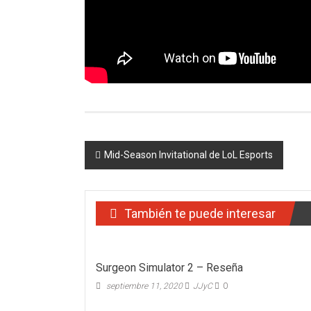
Navegación
Mid-Season Invitational de LoL Esports
de
entradas
También te puede interesar
Surgeon Simulator 2 – Reseña
septiembre 11, 2020
JJyC
0