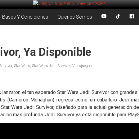
Bases Y Condiciones
Quienes Somos
ivor, Ya Disponible
Survivor
,
Star Wars
,
Star Wars Jedi: Survivor
,
Videojuegos
anzaron el tan esperado Star Wars Jedi: Survivor con grandes elo
Kestis (Cameron Monaghan) regresa como un caballero Jedi más
Star Wars Jedi: Survivor, diseñado para la actual generación 
ción más profunda. Jedi: Survivor ya está disponible para PlayS