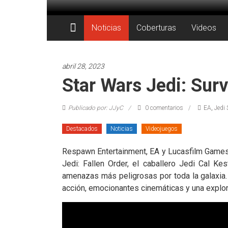
Saltar
al
Juegos
contenido
Noticias
Coberturas
Videos
Juguetes
y
abril 28, 2023
Coleccionables
Star Wars Jedi: Surv
Noticias
Publicado por: JJyC
0 comentarios
EA
,
Jedi 
y
entretenimiento
Destacados
Noticias
Videojuegos
para
coleccionistas.
Respawn Entertainment, EA y Lucasfilm Games l
Jedi: Fallen Order, el caballero Jedi Cal 
amenazas más peligrosas por toda la galaxia. 
acción, emocionantes cinemáticas y una explora