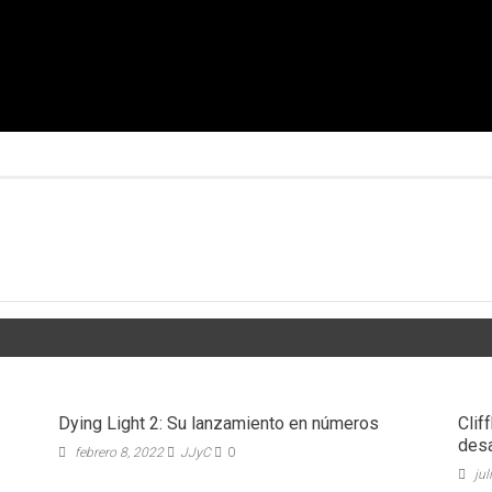
Dying Light 2: Su lanzamiento en números
Clif
desa
febrero 8, 2022
JJyC
0
jul