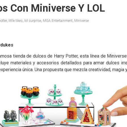
os Con Miniverse Y LOL
otter
,
little tikes
,
lol surprise
,
MGA Entertainment
,
Miniverse
ydukes
famosa tienda de dulces de Harry Potter, esta línea de Minivers
luye materiales y accesorios detallados para armar dulces irr
periencia única. Una propuesta que mezcla creatividad, magia 