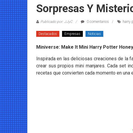
Coleccionables
Sorpresas Y Misteri
Noticias
Publicado por: JJyC
0 comentarios
harry p
y
entretenimiento
Destacados
Empresas
Noticias
para
coleccionistas.
Miniverse: Make It Mini Harry Potter Hone
Inspirada en las deliciosas creaciones de la 
crear sus propios mini manjares. Cada set inc
recetas que convierten cada momento en una ex