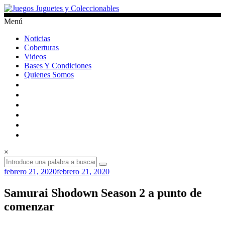
Saltar
al
Menú
contenido
Juegos
Noticias
Juguetes
Coberturas
y
Videos
Coleccionables
Bases Y Condiciones
Quienes Somos
Noticias
y
entretenimiento
para
coleccionistas.
×
febrero 21, 2020
febrero 21, 2020
Samurai Shodown Season 2 a punto de
comenzar