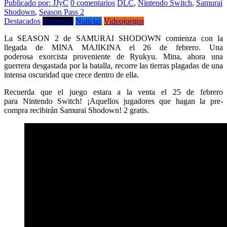
Publicado por: JJyC
0 comentarios
DLC
,
Nintendo Switch
,
Samurai
Shodown
,
Season Pass 2
Destacados
Empresas
Noticias
Videojuegos
La SEASON 2 de SAMURAI SHODOWN comienza con la
llegada de MINA MAJIKINA el 26 de febrero. Una
poderosa exorcista proveniente de Ryukyu. Mina, ahora una
guerrera desgastada por la batalla, recorre las tierras plagadas de una
intensa oscuridad que crece dentro de ella.
Recuerda que el juego estara a la venta el 25 de febrero
para Nintendo Switch! ¡Aquellos jugadores que hagan la pre-
compra recibirán Samurai Shodown! 2 gratis.