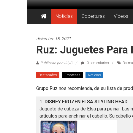
Saltar
al
Juegos
contenido
Noticias
Coberturas
Videos
Juguetes
y
diciembre 18, 2021
Coleccionables
Ruz: Juguetes Para 
Noticias
Publicado por: JJyC
0 comentarios
Batma
y
entretenimiento
Destacados
Empresas
Noticias
para
coleccionistas.
Grupo Ruz nos recomienda, de su lista de prod
1
. DISNEY FROZEN ELSA STYLING HEAD
Juguete de cabeza de Elsa para peinar. Las ni
artículos para enchinar el cabello. Su cabell