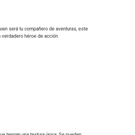
ien será tu compañero de aventuras, este
n verdadero héroe de acción.
que tengan una textura única. Se pueden