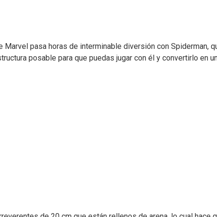
 Marvel pasa horas de interminable diversión con Spiderman, qu
ructura posable para que puedas jugar con él y convertirlo en u
rreverentes de 20 cm que están rellenos de arena, lo cual hace 