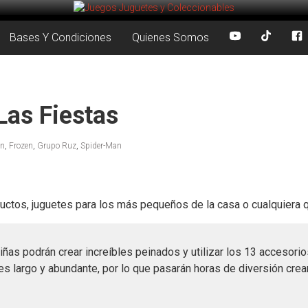
Bases Y Condiciones
Quienes Somos
Las Fiestas
n
,
Frozen
,
Grupo Ruz
,
Spider-Man
uctos, juguetes para los más pequeños de la casa o cualquiera q
ñas podrán crear increíbles peinados y utilizar los 13 accesorio
o es largo y abundante, por lo que pasarán horas de diversión cr