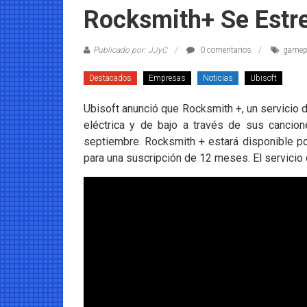
Coleccionables
Rocksmith+ Se Estr
Noticias
Publicado por: JJyC
0 comentarios
gamep
y
entretenimiento
Destacados
Empresas
Noticias
Ubisoft
para
coleccionistas.
Ubisoft anunció que Rocksmith +, un servicio d
eléctrica y de bajo a través de sus cancio
septiembre. Rocksmith + estará disponible 
para una suscripción de 12 meses. El servicio 