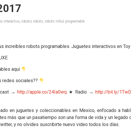
 2017
es interactivo
,
robotis robots
,
robots niños programable
s increíbles robots programables. Juguetes interactivos en Toy
eUXE
ables aquí
s redes sociales??
cast →
http://apple.co/24Ia0wq
★ Radio →
http://bit.ly/1T
ado en juguetes y coleccionables en Mexico, enfocado a hablar 
etes más que un pasatiempo son una forma de vida y un legado cul
tter, y no olvides suscribirte nuevo video todos los días.