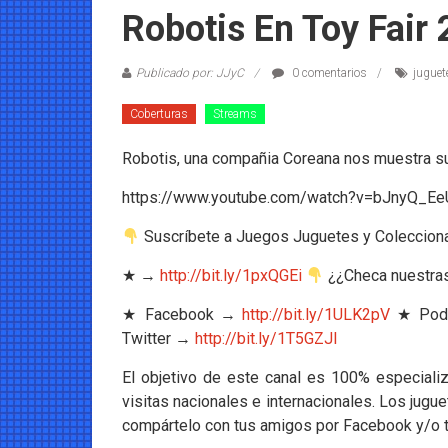
Coleccionables
Robotis En Toy Fair
Noticias
Publicado por: JJyC
0 comentarios
juguet
y
entretenimiento
Coberturas
Streams
para
coleccionistas.
Robotis, una compañia Coreana nos muestra su
https://www.youtube.com/watch?v=bJnyQ_E
Suscríbete a Juegos Juguetes y Coleccion
★ →
http://bit.ly/1pxQGEi
¿¿Checa nuestra
★ Facebook →
http://bit.ly/1ULK2pV
★ Pod
Twitter →
http://bit.ly/1T5GZJl
El objetivo de este canal es 100% especializ
visitas nacionales e internacionales. Los jugu
compártelo con tus amigos por Facebook y/o twi