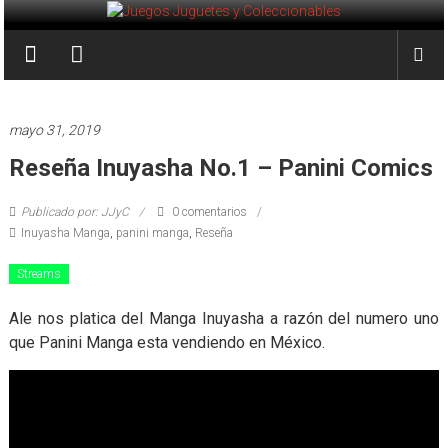
Saltar
al
Juegos
contenido
Juguetes
y
mayo 31, 2019
Coleccionables
Reseña Inuyasha No.1 – Panini Comics
Noticias
Publicado por: JJyC
0 comentarios
y
Inuyasha Manga
,
panini manga
,
Reseña
entretenimiento
para
Streams
coleccionistas.
Ale nos platica del Manga Inuyasha a razón del numero uno
que Panini Manga esta vendiendo en México.