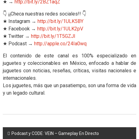
★ →
http://bit.ly/2BZ1aqZ
👇 ¡¡Checa nuestras redes sociales!! 👇
★ Instagram →
http://bit.ly/1ULK5BY
★ Facebook →
http://bit.ly/1ULK2pV
★ Twitter →
http://bit.ly/1T5GZJl
★ Podcast →
http://apple.co/24Ia0wq
El contenido de este canal es 100% especializado en
juguetes y coleccionables en México, enfocado a hablar de
juguetes con noticias, reseñas, críticas, visitas nacionales e
internacionales.
Los juguetes, más que un pasatiempo, son una forma de vida
y un legado cultural.
Navegación
Podcast y CODE: VEIN – Gameplay En Directo