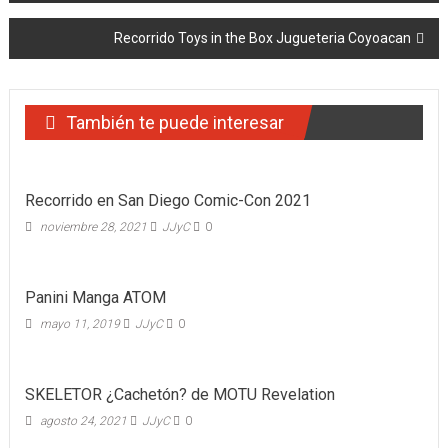
de
Recorrido Toys in the Box Jugueteria Coyoacan
entradas
También te puede interesar
Recorrido en San Diego Comic-Con 2021
noviembre 28, 2021
JJyC
0
Panini Manga ATOM
mayo 11, 2019
JJyC
0
SKELETOR ¿Cachetón? de MOTU Revelation
agosto 24, 2021
JJyC
0