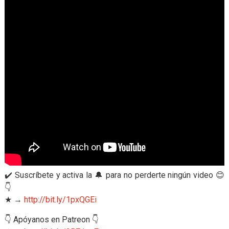
✔️ Suscríbete y activa la 🔔 para no perderte ningún video 😊
👇
★ →
http://bit.ly/1pxQGEi
👇 Apóyanos en Patreon 👇