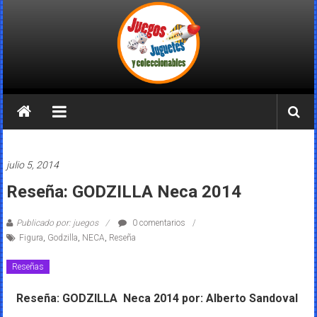
Saltar
al
contenido
Juegos
Juguetes
y
julio 5, 2014
Coleccionables
Reseña: GODZILLA Neca 2014
Noticias
Publicado por: juegos
0 comentarios
y
Figura
,
Godzilla
,
NECA
,
Reseña
entretenimiento
para
Reseñas
coleccionistas.
Reseña: GODZILLA Neca 2014 por: Alberto Sandoval