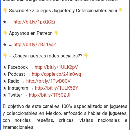
Suscríbete a Juegos Juguetes y Coleccionables aquí
★ →
http://bit.ly/1pxQGEi
Apoyanos en Patreon
★ →
http://bit.ly/2BZ1aqZ
→¿Checa nuestras redes sociales??
★ Facebook →
http://bit.ly/1ULK2pV
★ Podcast →
http://apple.co/24Ia0wq
★ Radio →
http://bit.ly/1TwD8GV
★ Instagram →
http://bit.ly/1ULK5BY
★ Twitter →
http://bit.ly/1T5GZJl
El objetivo de este canal es 100% especializado en juguetes
y coleccionables en Mexico, enfocado a hablar de juguetes,
con noticias, reseñas, criticas, visitas nacionales e
internacionales.