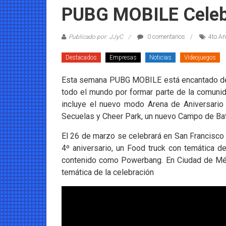
Coleccionables
PUBG MOBILE Celebr
Noticias
Publicado por: JJyC
0 comentarios
4to An
y
entretenimiento
Destacados
Empresas
Noticias
Videojuegos
para
coleccionistas.
Esta semana PUBG MOBILE está encantado de an
todo el mundo por formar parte de la comunid
incluye el nuevo modo Arena de Aniversario 
Secuelas y Cheer Park, un nuevo Campo de Bata
El 26 de marzo se celebrará en San Francisco 
4º aniversario, un Food truck con temática
contenido como Powerbang. En Ciudad de Méxi
temática de la celebración