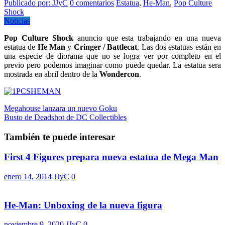
Publicado por: JJyC
0 comentarios
Estatua
,
He-Man
,
Pop Culture
Shock
Noticias
Pop Culture Shock
anuncio que esta trabajando en una nueva
estatua de
He Man
y
Cringer / Battlecat
. Las dos estatuas están en
una especie de diorama que no se logra ver por completo en el
previo pero podemos imaginar como puede quedar. La estatua sera
mostrada en abril dentro de la
Wondercon
.
Navegación
Megahouse lanzara un nuevo Goku
Busto de Deadshot de DC Collectibles
de
entradas
También te puede interesar
First 4 Figures prepara nueva estatua de Mega Man
enero 14, 2014
JJyC
0
He-Man: Unboxing de la nueva figura
noviembre 9, 2020
JJyC
0