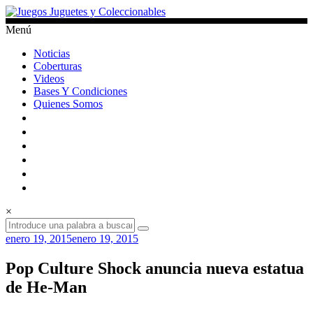
Saltar
al
Menú
contenido
Juegos
Noticias
Juguetes
Coberturas
y
Videos
Coleccionables
Bases Y Condiciones
Quienes Somos
Noticias
y
entretenimiento
para
coleccionistas.
×
enero 19, 2015
enero 19, 2015
Pop Culture Shock anuncia nueva estatua
de He-Man