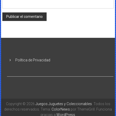
Política de Privacidad
Copyright © 2026
Juegos Juguetes y Coleccionables
. Todos los
derechos reservados. Tema:
ColorNews
por ThemeGrill. Funciona
gracias a
WordPress
.