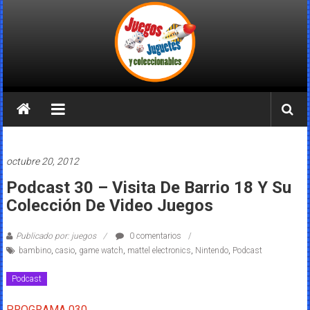
Saltar
al
contenido
Juegos
Juguetes
y
octubre 20, 2012
Coleccionables
Podcast 30 – Visita De Barrio 18 Y Su
Colección De Video Juegos
Noticias
y
Publicado por: juegos
0 comentarios
entretenimiento
bambino
,
casio
,
game watch
,
mattel electronics
,
Nintendo
,
Podcast
para
coleccionistas.
Podcast
PROGRAMA 030