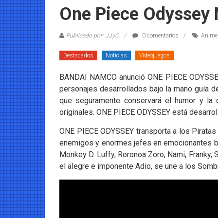
Coleccionables
One Piece Odyssey
Noticias
Publicado por: JJyC
0 comentarios
Anime
y
entretenimiento
Destacados
Noticias
Videojuegos
para
coleccionistas.
BANDAI NAMCO anunció ONE PIECE ODYSSEY, un
personajes desarrollados bajo la mano guía de
que seguramente conservará el humor y la q
originales. ONE PIECE ODYSSEY está desarrolla
ONE PIECE ODYSSEY transporta a los Piratas 
enemigos y enormes jefes en emocionantes bata
Monkey D. Luffy, Roronoa Zoro, Nami, Franky, 
el alegre e imponente Adio, se une a los Sombr