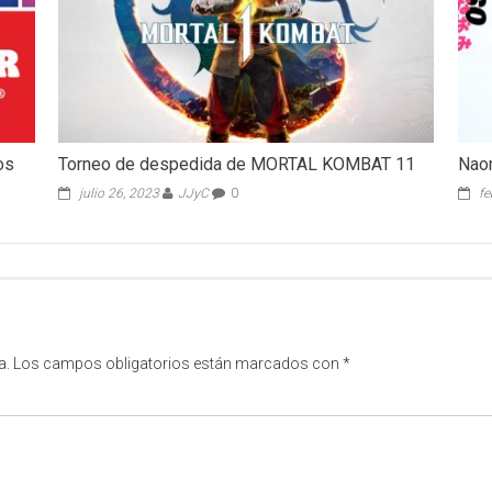
os
Torneo de despedida de MORTAL KOMBAT 11
Naom
julio 26, 2023
JJyC
0
fe
a.
Los campos obligatorios están marcados con
*