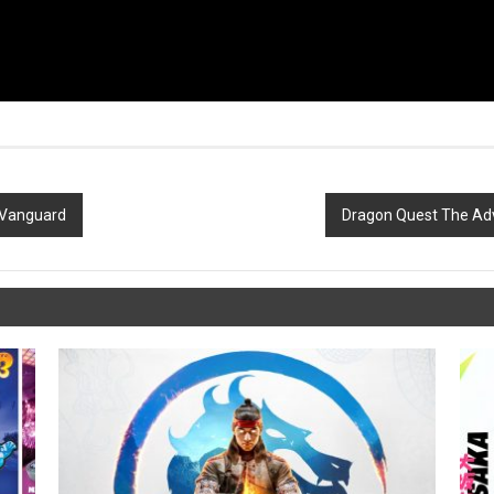
: Vanguard
Dragon Quest The Adv