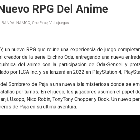
 Nuevo RPG Del Anime
,
BANDAI NAMCO
,
One Piece
,
Videojuegos
 nuevo RPG que reúne una experiencia de juego completamen
l creador de la serie Eiichiro Oda, entregando una nueva entrada
uímica del anime con la participación de Oda-Sensei y pro
do por ILCA Inc. y se lanzará en 2022 en PlayStation 4, PlaySta
del Sombrero de Paja a una nueva isla misteriosa donde se em
llas por turnos. En el juego, los jugadores asumen el papel d
Sanji, Usopp, Nico Robin, TonyTony Chopper y Book. Un nuevo pers
eros de Paja en su última aventura.