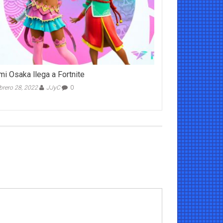
i Osaka llega a Fortnite
brero 28, 2022
JJyC
0